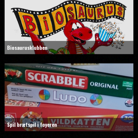
Biosaurusklubben
Spil brætspil i foyeren