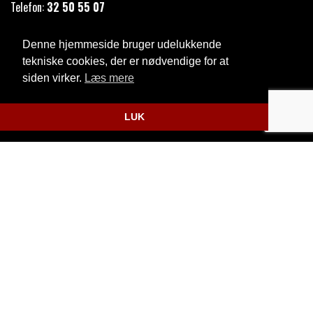
Telefon:
32 50 55 07
Email:
kkb@taarnby.dk
Denne hjemmeside bruger udelukkende
Cookie- og privatlivspolitik
tekniske cookies, der er nødvendige for at
siden virker.
Læs mere
Website og billetsystem fra ebillet a/s
LUK