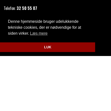
Telefon:
32 50 55 07
Email:
kkb@taarnby.dk
Denne hjemmeside bruger udelukkende
Cookie- og privatlivspolitik
tekniske cookies, der er nødvendige for at
siden virker.
Læs mere
Website og billetsystem fra ebillet a/s
LUK